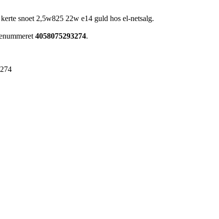
kerte snoet 2,5w825 22w e14 guld hos el-netsalg.
arenummeret
4058075293274
.
3274