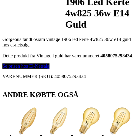
1906 Led Kerte
4w825 36w E14
Guld
Gorgeous fandt osram vintage 1906 led kerte 4w825 36w e14 guld
hos el-netsalg.
Dette produkt fra Vintage i guld har varenummeret
4058075293434
.
Se prisen hos El-Netsalg
VARENUMMER (SKU):
4058075293434
ANDRE KØBTE OGSÅ