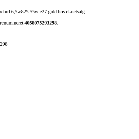
ndard 6,5w825 55w e27 guld hos el-netsalg.
 varenummeret
4058075293298
.
3298