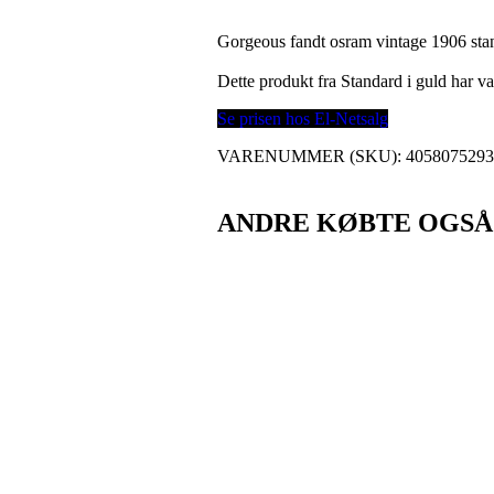
Gorgeous fandt osram vintage 1906 sta
Dette produkt fra Standard i guld har
Se prisen hos El-Netsalg
VARENUMMER (SKU):
405807529
ANDRE KØBTE OGSÅ