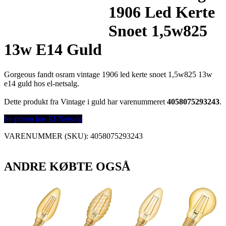
1906 Led Kerte
Snoet 1,5w825
13w E14 Guld
Gorgeous fandt osram vintage 1906 led kerte snoet 1,5w825 13w
e14 guld hos el-netsalg.
Dette produkt fra Vintage i guld har varenummeret
4058075293243
.
Se prisen hos El-Netsalg
VARENUMMER (SKU):
4058075293243
ANDRE KØBTE OGSÅ