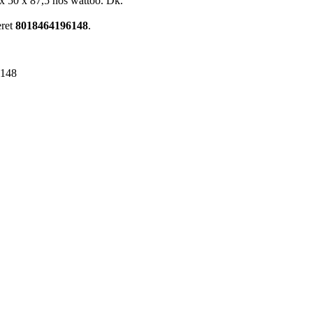
 x 50 x 87,5 hos wattoo. Dk.
eret
8018464196148
.
6148