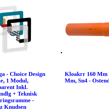
a - Choice Design
Kloakrr 160 Mm 
, 1 Modul,
Mm, Sn4 - Osten
arent Inkl.
ndlg + Teknisk
ringsramme -
tz Knudsen