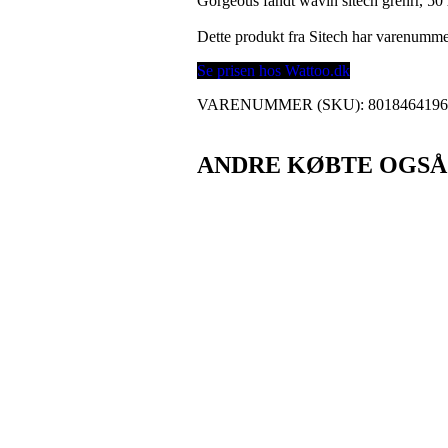
Gorgeous fandt wavin sitech grenrr, 50
Dette produkt fra Sitech har varenumm
Se prisen hos Wattoo.dk
VARENUMMER (SKU):
801846419
ANDRE KØBTE OGSÅ