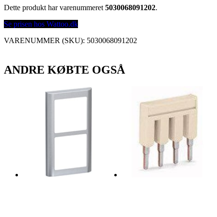
Dette produkt har varenummeret
5030068091202
.
Se prisen hos Wattoo.dk
VARENUMMER (SKU):
5030068091202
ANDRE KØBTE OGSÅ