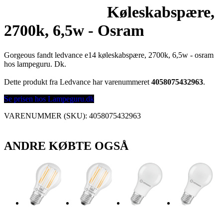
Køleskabspære,
2700k, 6,5w - Osram
Gorgeous fandt ledvance e14 køleskabspære, 2700k, 6,5w - osram
hos lampeguru. Dk.
Dette produkt fra Ledvance har varenummeret
4058075432963
.
Se prisen hos Lampeguru.dk
VARENUMMER (SKU):
4058075432963
ANDRE KØBTE OGSÅ