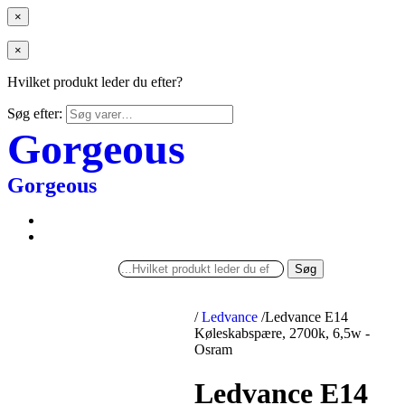
×
×
Hvilket produkt leder du efter?
Søg efter:
Gorgeous
Gorgeous
Søg
/
Ledvance
/
Ledvance E14
Køleskabspære, 2700k, 6,5w -
Osram
Ledvance E14