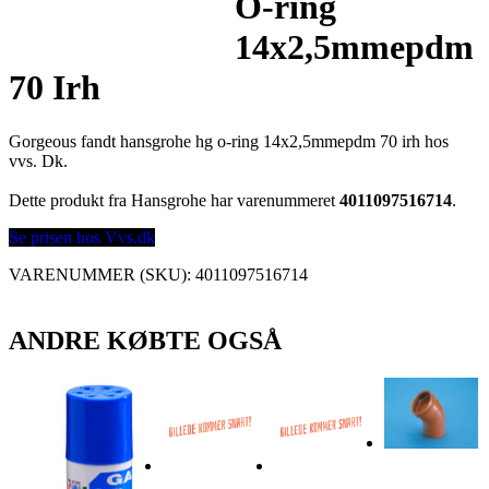
O-ring
14x2,5mmepdm
70 Irh
Gorgeous fandt hansgrohe hg o-ring 14x2,5mmepdm 70 irh hos
vvs. Dk.
Dette produkt fra Hansgrohe har varenummeret
4011097516714
.
Se prisen hos Vvs.dk
VARENUMMER (SKU):
4011097516714
ANDRE KØBTE OGSÅ