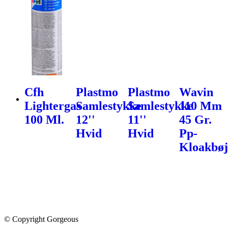
Cfh
Plastmo
Plastmo
Wavin
Lightergas
Samlestykke
Samlestykke
110 Mm
100 Ml.
12''
11''
45 Gr.
Hvid
Hvid
Pp-
Kloakbøj
© Copyright Gorgeous