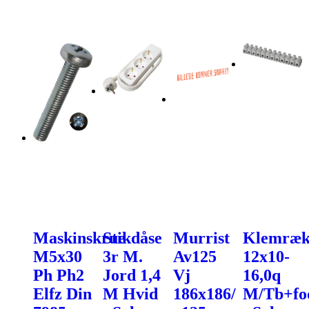
Maskinskrue
Stikdåse
Murrist
Klemræk
M5x30
3r M.
Av125
12x10-
Ph Ph2
Jord 1,4
Vj
16,0q
Elfz Din
M Hvid
186x186/
M/Tb+fo