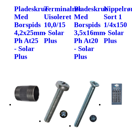
Pladeskrue
Terminalrør
Pladeskrue
Nippelrø
Med
Uisoleret
Med
Sort 1
Borspids
10,0/15
Borspids
1/4x150
4,2x25mm
- Solar
3,5x16mm
- Solar
Ph At25
Plus
Ph At20
Plus
- Solar
- Solar
Plus
Plus