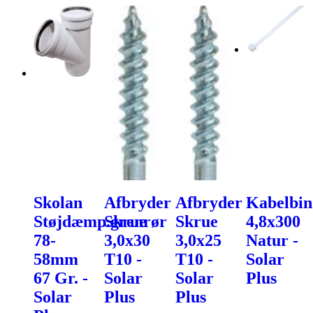
Skolan
Afbryder
Afbryder
Kabelbin
Støjdæmp.grenrør
Skrue
Skrue
4,8x300
78-
3,0x30
3,0x25
Natur -
58mm
T10 -
T10 -
Solar
67 Gr. -
Solar
Solar
Plus
Solar
Plus
Plus