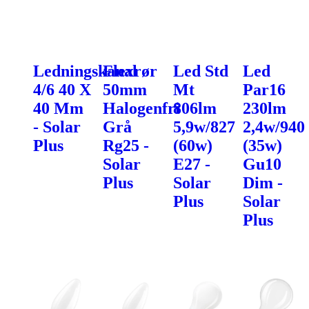
Ledningskanal
Flexrør
Led Std
Led
4/6 40 X
50mm
Mt
Par16
40 Mm
Halogenfri
806lm
230lm
- Solar
Grå
5,9w/827
2,4w/940
Plus
Rg25 -
(60w)
(35w)
Solar
E27 -
Gu10
Plus
Solar
Dim -
Plus
Solar
Plus