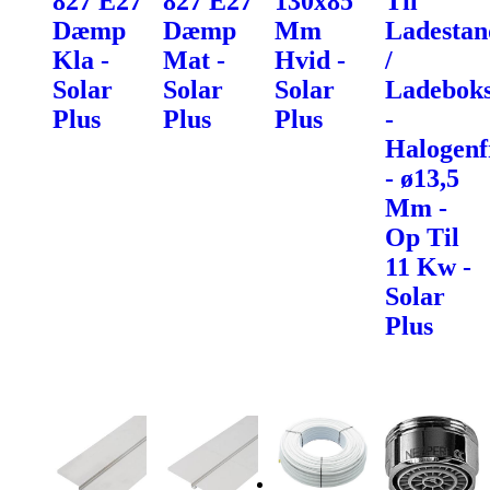
827 E27
827 E27
130x85
Til
Dæmp
Dæmp
Mm
Ladestan
Kla -
Mat -
Hvid -
/
Solar
Solar
Solar
Ladebok
Plus
Plus
Plus
-
Halogenf
- ø13,5
Mm -
Op Til
11 Kw -
Solar
Plus