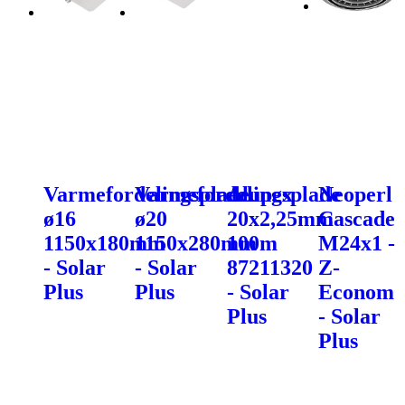
Varmefordelingsplade
Varmefordelingsplade
Alupex
Neoperl
ø16
ø20
20x2,25mm
Cascade
1150x180mm
1150x280mm
100m
M24x1 -
- Solar
- Solar
87211320
Z-
Plus
Plus
- Solar
Econom
Plus
- Solar
Plus