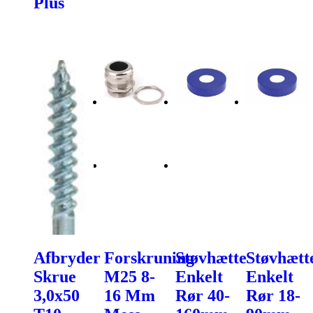
Plus
Afbryder
Forskruning
Støvhætte
Støvhætt
Skrue
M25 8-
Enkelt
Enkelt
3,0x50
16 Mm
Rør 40-
Rør 18-