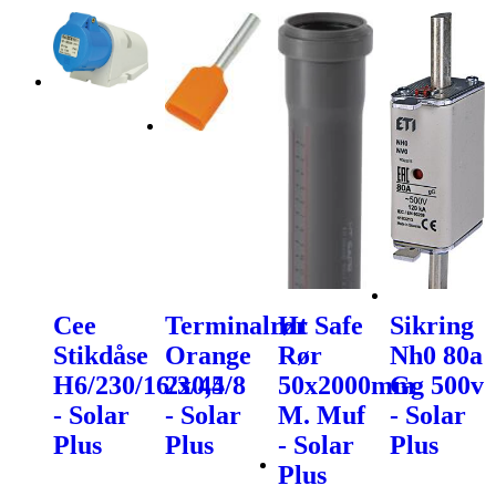
Cee
Terminalrør
Ht Safe
Sikring
Stikdåse
Orange
Rør
Nh0 80a
H6/230/16/3/44
2x0,5/8
50x2000mm
Gg 500v
- Solar
- Solar
M. Muf
- Solar
Plus
Plus
- Solar
Plus
Plus