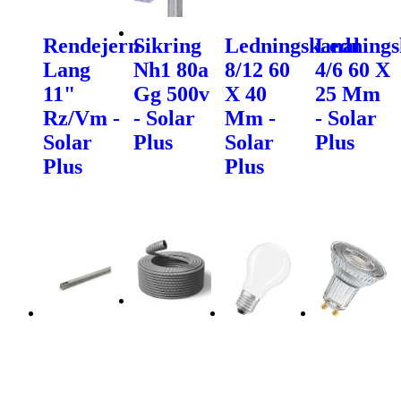
Rendejern
Sikring
Ledningskanal
Lednings
Lang
Nh1 80a
8/12 60
4/6 60 X
11"
Gg 500v
X 40
25 Mm
Rz/Vm -
- Solar
Mm -
- Solar
Solar
Plus
Solar
Plus
Plus
Plus