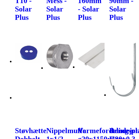
T10 -
Mess -
160mm
90mm -
Solar
Solar
- Solar
Solar
Plus
Plus
Plus
Plus
Støvhætte
Nippelmuffe
Varmefordelingspl
Rendejer
Dobbelt
1x1/2
ø20x1150x280x0,3
Kort