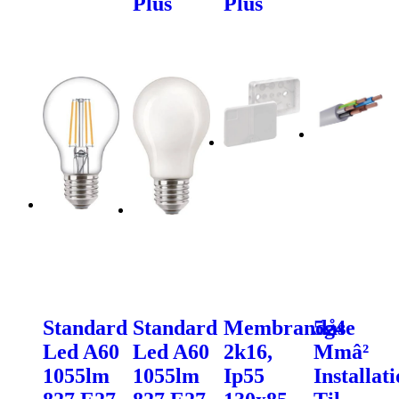
Plus
Plus
Standard
Standard
Membrandåse
5g4
Led A60
Led A60
2k16,
Mmâ²
1055lm
1055lm
Ip55
Installat