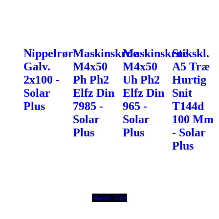
Nippelrør
Maskinskrue
Maskinskrue
Stikskl.
Galv.
M4x50
M4x50
A5 Træ
2x100 -
Ph Ph2
Uh Ph2
Hurtig
Solar
Elfz Din
Elfz Din
Snit
Plus
7985 -
965 -
T144d
Solar
Solar
100 Mm
Plus
Plus
- Solar
Plus
Næste Side